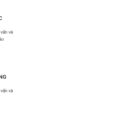
C
 vấn và
ảo
ĂNG
 vấn và
2