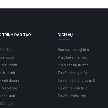
 TRÌNH ĐÀO TẠO
DỊCH VỤ
lãnh đạo
Đào tạo trải nghiệm
con người
Phát triển nhân lực
 điều hành
Khảo sát thị trường
 tài chính
Tư vấn phong thủy
 kinh doanh
Tư vấn hệ thống quản lý
 Marketing
Tư vấn tái cấu trúc
 sản xuất
Tư vấn chiến lược
 đào tạo