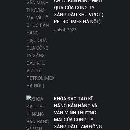
CHỨC BÁN HÀNG HIỆU
QUẢ CỦA CÔNG TY
XĂNG DẦU KHU VỰC I (
PETROLIMEX HÀ NỘI )
July 4, 2022
KHÓA ĐÀO TẠO KĨ
NĂNG BÁN HÀNG VÀ
VĂN MINH THƯƠNG
MẠI CỦA CÔNG TY
XĂNG DẦU LÂM ĐỒNG