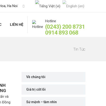
Hoa, Ha Noi
Hotline
C
LIÊN HỆ
(0243) 200 8731
0914 893 068
Tin Tức
Về chúng tôi
INH
Giá trị cốt lõi
ỒNG
vấn và
âm Đồng
Sứ mệnh – tầm nhìn