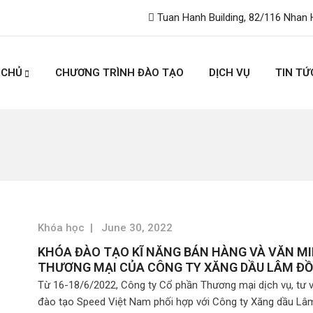
Tuan Hanh Building, 82/116 Nhan 
 CHỦ
CHƯƠNG TRÌNH ĐÀO TẠO
DỊCH VỤ
TIN TỨ
Khóa học
|
June 30, 2022
KHÓA ĐÀO TẠO KĨ NĂNG BÁN HÀNG VÀ VĂN M
THƯƠNG MẠI CỦA CÔNG TY XĂNG DẦU LÂM Đ
Từ 16-18/6/2022, Công ty Cổ phần Thương mại dịch vụ, tư 
đào tạo Speed Việt Nam phối hợp với Công ty Xăng dầu L