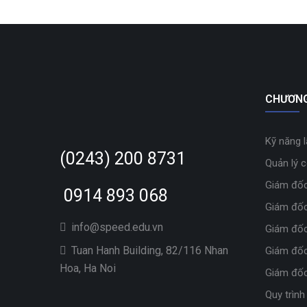
CHƯƠNG
Kỹ năng 
(0243) 200 8731
Quản lý 
Giám đốc
0914 893 068
Giám đốc
info@speed.edu.vn
Giám đốc
Tuan Hanh Building, 82/116 Nhan
Giám đốc
Hoa, Ha Noi
Giám đốc
Quy trình