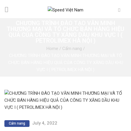
CHƯƠNG TRÌNH ĐÀO TẠO VĂN MINH
THƯƠNG MẠI VÀ TỔ CHỨC BÁN HÀNG HIỆU
QUẢ CỦA CÔNG TY XĂNG DẦU KHU VỰC I (
PETROLIMEX HÀ NỘI )
Home
/
Cẩm nang
/
CHƯƠNG TRÌNH ĐÀO TẠO VĂN MINH THƯƠNG MẠI VÀ TỔ
CHỨC BÁN HÀNG HIỆU QUẢ CỦA CÔNG TY XĂNG DẦU KHU
VỰC I ( PETROLIMEX HÀ NỘI )
July 4, 2022
Cẩm nang