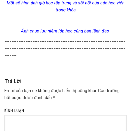
Một số hình ảnh giờ học tập trung và sôi nổi của các học viên
trong khóa
Ảnh chụp lưu niệm lớp học cùng ban lãnh đạo
---------------------------------------------------------------------
---------------------------------------------------------------------
-------
Trả Lời
Email của bạn sẽ không được hiển thị công khai.
Các trường
bắt buộc được đánh dấu
*
BÌNH LUẬN