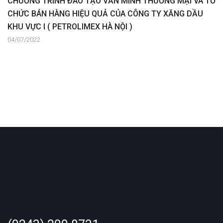
CHƯƠNG TRÌNH ĐÀO TẠO VĂN MINH THƯƠNG MẠI VÀ TỔ
CHỨC BÁN HÀNG HIỆU QUẢ CỦA CÔNG TY XĂNG DẦU
KHU VỰC I ( PETROLIMEX HÀ NỘI )
04/07/2022