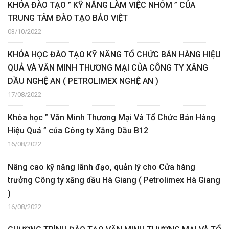
KHÓA ĐÀO TẠO ” KỸ NĂNG LÀM VIỆC NHÓM ” CỦA
TRUNG TÂM ĐÀO TẠO BẢO VIỆT
03/10/2022
KHÓA HỌC ĐÀO TẠO KỸ NĂNG TỔ CHỨC BÁN HÀNG HIỆU
QUẢ VÀ VĂN MINH THƯƠNG MẠI CỦA CÔNG TY XĂNG
DẦU NGHỆ AN ( PETROLIMEX NGHỆ AN )
17/08/2022
Khóa học ” Văn Minh Thương Mại Và Tổ Chức Bán Hàng
Hiệu Quả ” của Công ty Xăng Dầu B12
16/08/2022
Nâng cao kỹ năng lãnh đạo, quản lý cho Cửa hàng
trưởng Công ty xăng dầu Hà Giang ( Petrolimex Hà Giang
)
16/08/2022