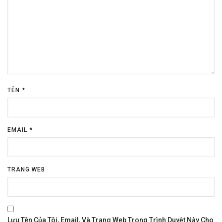
TÊN
*
EMAIL
*
TRANG WEB
Lưu Tên Của Tôi, Email, Và Trang Web Trong Trình Duyệt Này Cho