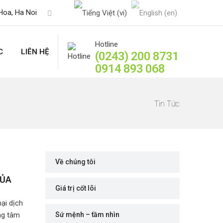
Hoa, Ha Noi
Hotline
C
LIÊN HỆ
(0243) 200 8731
0914 893 068
Tin Tức
Về chúng tôi
CỦA
Giá trị cốt lõi
ại dịch
ng tâm
Sứ mệnh – tầm nhìn