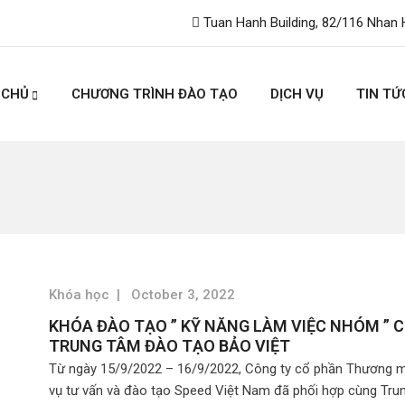
Tuan Hanh Building, 82/116 Nhan 
 CHỦ
CHƯƠNG TRÌNH ĐÀO TẠO
DỊCH VỤ
TIN TỨ
Khóa học
|
October 3, 2022
KHÓA ĐÀO TẠO ” KỸ NĂNG LÀM VIỆC NHÓM ” 
TRUNG TÂM ĐÀO TẠO BẢO VIỆT
Từ ngày 15/9/2022 – 16/9/2022, Công ty cổ phần Thương m
vụ tư vấn và đào tạo Speed Việt Nam đã phối hợp cùng Tru