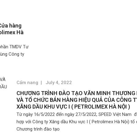
 Cửa hàng
rolimex Hà
ổ phần TMDV Tư
cùng Công ty
Cẩm nang
|
July 4, 2022
CHƯƠNG TRÌNH ĐÀO TẠO VĂN MINH THƯƠNG 
VÀ TỔ CHỨC BÁN HÀNG HIỆU QUẢ CỦA CÔNG T
XĂNG DẦU KHU VỰC I ( PETROLIMEX HÀ NỘI )
Từ ngày 16/5/2022 đến ngày 27/5/2022, SPEED Việt Nam đ
hợp với Công ty Xăng dầu Khu vực I ( Petrolimex Hà Nội) tổ
Chương trình đào tạo