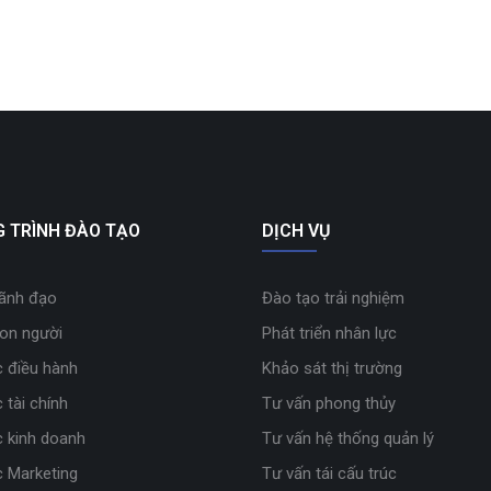
 TRÌNH ĐÀO TẠO
DỊCH VỤ
lãnh đạo
Đào tạo trải nghiệm
con người
Phát triển nhân lực
 điều hành
Khảo sát thị trường
 tài chính
Tư vấn phong thủy
 kinh doanh
Tư vấn hệ thống quản lý
 Marketing
Tư vấn tái cấu trúc