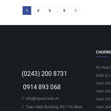
1
2
3
...
5
CHƯƠNG
Kỹ năng 
(0243) 200 8731
Quản lý 
Giám đốc
0914 893 068
Giám đốc
info@speed.edu.vn
Giám đốc
Tuan Hanh Building, 82/116 Nhan
Giám đốc