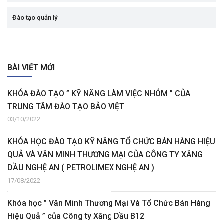
Đào tạo quản lý
BÀI VIẾT MỚI
KHÓA ĐÀO TẠO ” KỸ NĂNG LÀM VIỆC NHÓM ” CỦA
TRUNG TÂM ĐÀO TẠO BẢO VIỆT
03/10/2022
KHÓA HỌC ĐÀO TẠO KỸ NĂNG TỔ CHỨC BÁN HÀNG HIỆU
QUẢ VÀ VĂN MINH THƯƠNG MẠI CỦA CÔNG TY XĂNG
DẦU NGHỆ AN ( PETROLIMEX NGHỆ AN )
17/08/2022
Khóa học ” Văn Minh Thương Mại Và Tổ Chức Bán Hàng
Hiệu Quả ” của Công ty Xăng Dầu B12