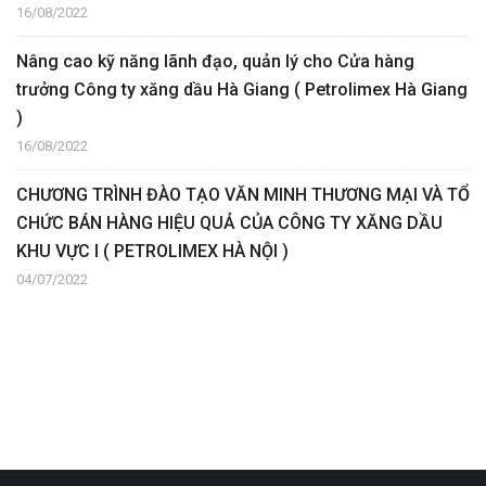
16/08/2022
Nâng cao kỹ năng lãnh đạo, quản lý cho Cửa hàng
trưởng Công ty xăng dầu Hà Giang ( Petrolimex Hà Giang
)
16/08/2022
CHƯƠNG TRÌNH ĐÀO TẠO VĂN MINH THƯƠNG MẠI VÀ TỔ
CHỨC BÁN HÀNG HIỆU QUẢ CỦA CÔNG TY XĂNG DẦU
KHU VỰC I ( PETROLIMEX HÀ NỘI )
04/07/2022