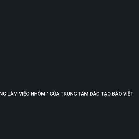
NĂNG LÀM VIỆC NHÓM ” CỦA TRUNG TÂM ĐÀO TẠO BẢO VIỆT