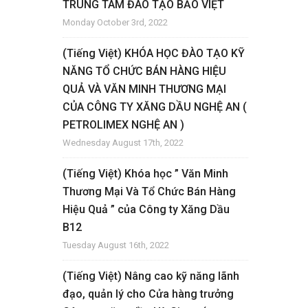
TRUNG TÂM ĐÀO TẠO BẢO VIỆT
Monday October 3rd, 2022
(Tiếng Việt) KHÓA HỌC ĐÀO TẠO KỸ
NĂNG TỔ CHỨC BÁN HÀNG HIỆU
QUẢ VÀ VĂN MINH THƯƠNG MẠI
CỦA CÔNG TY XĂNG DẦU NGHỆ AN (
PETROLIMEX NGHỆ AN )
Wednesday August 17th, 2022
(Tiếng Việt) Khóa học ” Văn Minh
Thương Mại Và Tổ Chức Bán Hàng
Hiệu Quả ” của Công ty Xăng Dầu
B12
Tuesday August 16th, 2022
(Tiếng Việt) Nâng cao kỹ năng lãnh
đạo, quản lý cho Cửa hàng trưởng