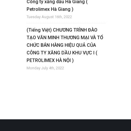
Công ty xăng dầu Hà Giang (
Petrolimex Hà Giang )
Tuesday August 16th, 2022
(Tiếng Việt) CHƯƠNG TRÌNH ĐÀO
TẠO VĂN MINH THƯƠNG MẠI VÀ TỔ
CHỨC BÁN HÀNG HIỆU QUẢ CỦA
CÔNG TY XĂNG DẦU KHU VỰC I (
PETROLIMEX HÀ NỘI )
Monday July 4th, 2022