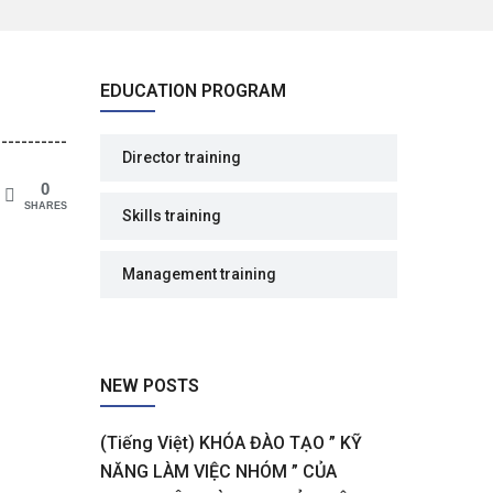
EDUCATION PROGRAM
-----------
Director training
0
SHARES
Skills training
Management training
NEW POSTS
(Tiếng Việt) KHÓA ĐÀO TẠO ” KỸ
NĂNG LÀM VIỆC NHÓM ” CỦA